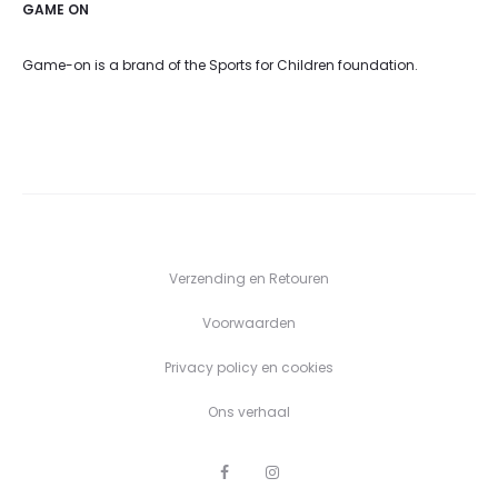
GAME ON
Game-on is a brand of the Sports for Children foundation.
Verzending en Retouren
Voorwaarden
Privacy policy en cookies
Ons verhaal
F
I
a
n