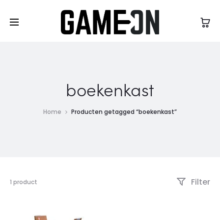
High Five Fashion
boekenkast
Home
Producten getagged “boekenkast”
Filter
Enig
1 product
resultaat