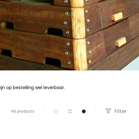
jn op bestelling wel leverbaar.
Filter
Resultaat
45 products
1–
15
van
de