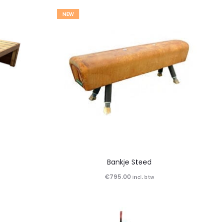
45
resultaten
NEW
wordt
getoond
Bankje Steed
€
795.00
incl. btw