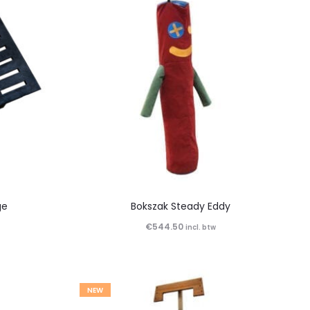
ge
Bokszak Steady Eddy
€
544.50
incl. btw
NEW