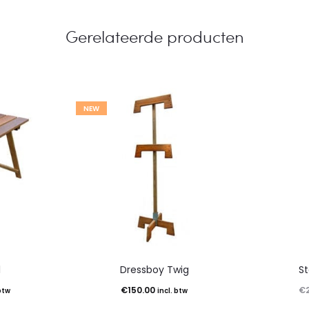
Gerelateerde producten
NEW
l
Dressboy Twig
S
€
150.00
€
 btw
incl. btw