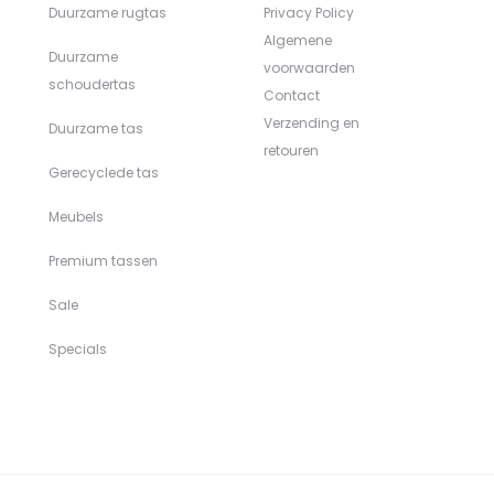
Duurzame rugtas
Privacy Policy
Algemene
Duurzame
voorwaarden
schoudertas
Contact
Verzending en
Duurzame tas
retouren
Gerecyclede tas
Meubels
Premium tassen
Sale
Specials