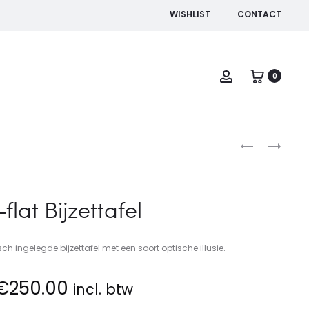
WISHLIST
CONTACT
Account
0
Produc
DORKA
ZIGZAG
SNIJ-
naviga
EN
BORRELPLAN
-flat Bijzettafel
h ingelegde bijzettafel met een soort optische illusie.
€
250.00
incl. btw