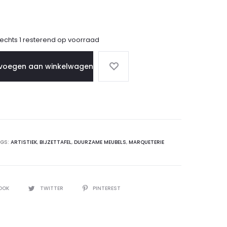
lechts 1 resterend op voorraad
voegen aan winkelwagen
GS:
ARTISTIEK
,
BIJZETTAFEL
,
DUURZAME MEUBELS
,
MARQUETERIE
OOK
TWITTER
PINTEREST