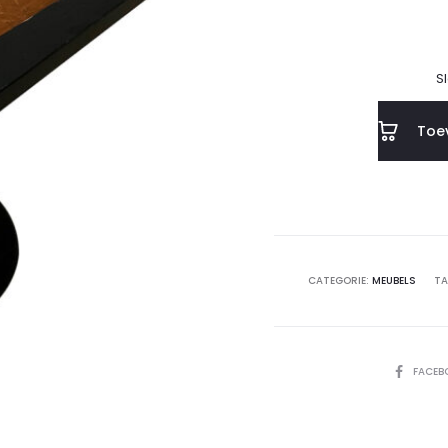
S
Toe
CATEGORIE:
MEUBELS
TA
SHARE
FACEB