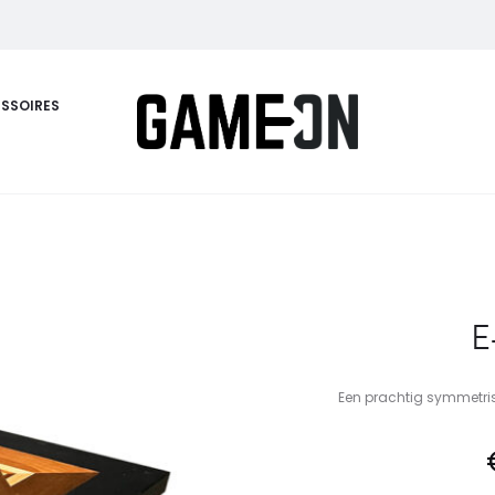
SSOIRES
E
Een prachtig symmetrisc