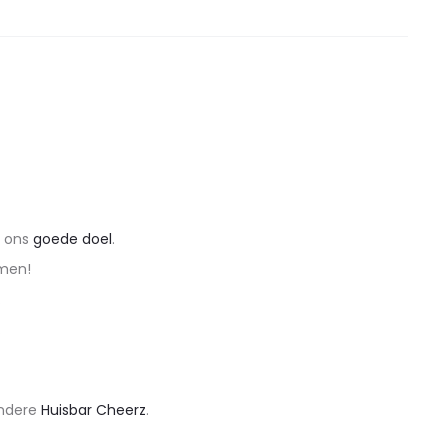
r ons
goede doel
.
imen!
.
.
ondere
Huisbar Cheerz
.