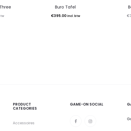
Three
Buro Tafel
B
€
395.00
€
btw
incl. btw
PRODUCT
GAME-ON SOCIAL
G
CATEGORIES
Ga
Accessoires