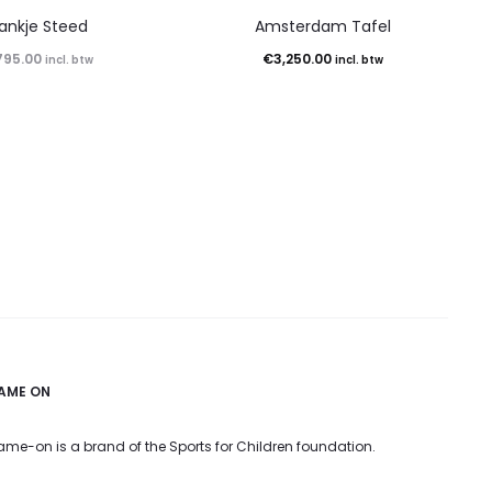
ankje Steed
Amsterdam Tafel
795.00
€
3,250.00
incl. btw
incl. btw
AME ON
me-on is a brand of the Sports for Children foundation.