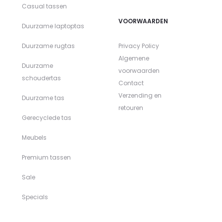
Casual tassen
VOORWAARDEN
Duurzame laptoptas
Duurzame rugtas
Privacy Policy
Algemene
Duurzame
voorwaarden
schoudertas
Contact
Verzending en
Duurzame tas
retouren
Gerecyclede tas
Meubels
Premium tassen
Sale
Specials