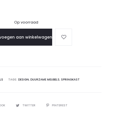
Op voorraad
voegen aan winkelwagen
LS
TAGS:
DESIGN
,
DUURZAME MEUBELS
,
SPRINGKAST
OOK
TWITTER
PINTEREST