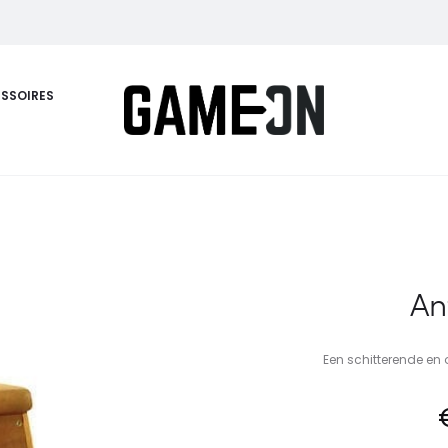
SSOIRES
An
Een schitterende en 