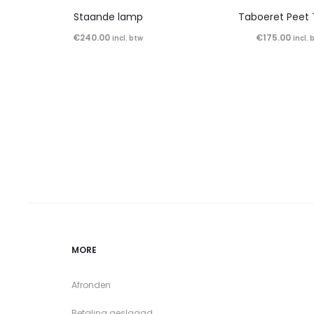
Staande lamp
Taboeret Peet 
€
240.00
€
175.00
incl. btw
incl. 
MORE
Afronden
Betaling geslaagd