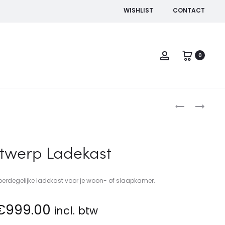
WISHLIST
CONTACT
Account
0
Produc
KLOK
AMSTERDAM
TAFEL
naviga
twerp Ladekast
oerdegelijke ladekast voor je woon- of slaapkamer.
€
999.00
incl. btw