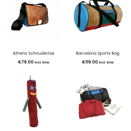
de
21
resultaten
wordt
getoond
Athens Schoudertas
Barcelona Sports Bag
€
79.00
€
119.00
incl. btw
incl. btw