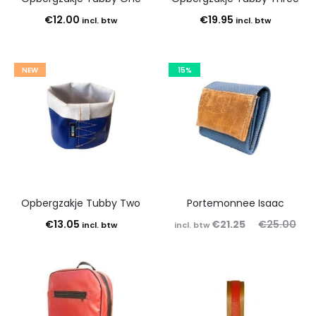
€
12.00
€
19.95
incl. btw
incl. btw
NEW
15%
Opbergzakje Tubby Two
Portemonnee Isaac
Oorspronkelijke
Huidige
€
13.05
€
21.25
€
25.00
incl. btw
incl. btw
prijs
prijs
is:
was:
€21.25.
€25.00.