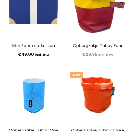
Mini Sportmatkussen
Opbergzakje Tubby Four
€
49.00
€
29.95
incl. btw
incl. btw
NEW
Opbergzakje Tubby One
Opbergzakje Tubby Three