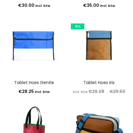
€
30.00
€
35.00
incl. btw
incl. btw
15%
Tablet Hoes Gentle
Tablet Hoes Iris
Oorspronkelijke
Huidige
€
28.25
€
25.08
€
29.50
incl. btw
incl. btw
prijs
prijs
is:
was:
€25.08.
€29.50.