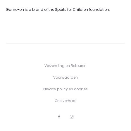
Game-on is a brand of the Sports for Children foundation.
Verzending en Retouren
Voorwaarden
Privacy policy en cookies
Ons verhaal
F
I
a
n
c
s
e
t