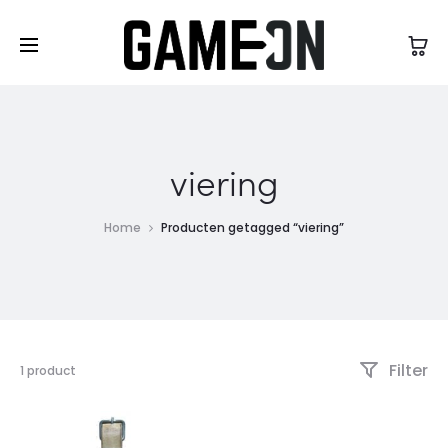
High Five Fashion
viering
Home
Producten getagged “viering”
Filter
Enig
1 product
resultaat