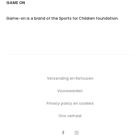
GAME ON
Game-on is a brand of the Sports for Children foundation.
Verzending en Retouren
Voorwaarden
Privacy policy en cookies
Ons verhaal
F
I
a
n