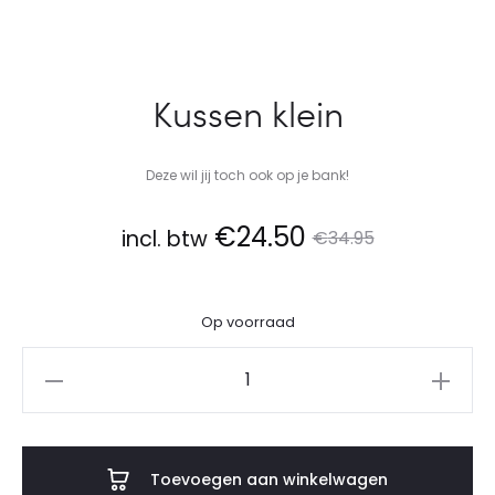
Kussen klein
Deze wil jij toch ook op je bank!
Oorspronkelijke
Huidige
€
24.50
incl. btw
€
34.95
prijs
prijs
Op voorraad
is:
was:
Kussen
€24.50.
€34.95.
klein
aantal
Toevoegen aan winkelwagen