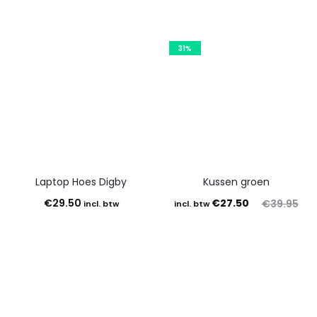
31%
Laptop Hoes Digby
Kussen groen
Oorspronkelijke
Huidige
€
29.50
€
27.50
€
39.95
incl. btw
incl. btw
prijs
prijs
is:
was:
€27.50.
€39.95.