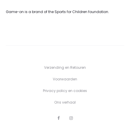
Game-on is a brand of the Sports for Children foundation.
Verzending en Retouren
Voorwaarden
Privacy policy en cookies
Ons verhaal
F
I
a
n
c
s