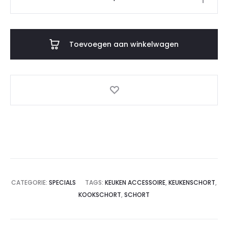
Black
Eye
Eddy
Toevoegen aan winkelwagen
aantal
CATEGORIE:
SPECIALS
TAGS:
KEUKEN ACCESSOIRE
,
KEUKENSCHORT
,
KOOKSCHORT
,
SCHORT