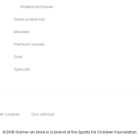
Streetstyle tassen
Gerecyclede tas
Meubels
Premium tassen
Sale
Specials
 en cookies
Ons verhaal
©2018 Game-on.store is a brand of the Sports for Children Foundation.