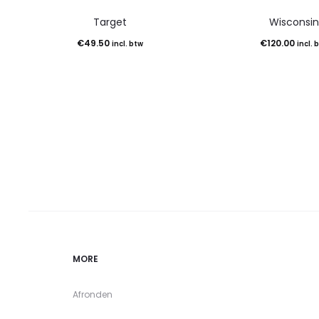
Target
Wisconsi
€
49.50
€
120.00
incl. btw
incl. 
MORE
Afronden