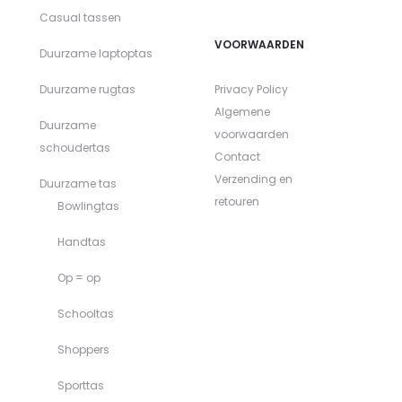
Casual tassen
VOORWAARDEN
Duurzame laptoptas
Duurzame rugtas
Privacy Policy
Algemene
Duurzame
voorwaarden
schoudertas
Contact
Verzending en
Duurzame tas
retouren
Bowlingtas
Handtas
Op = op
Schooltas
Shoppers
Sporttas