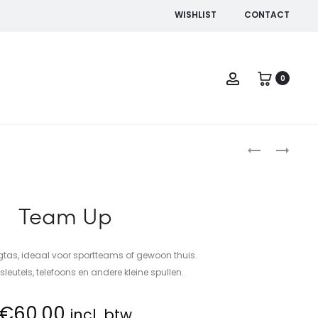
WISHLIST
CONTACT
Account
0
Produc
TOILETTAS
BANDIT
KAIR
naviga
Team Up
rgtas, ideaal voor sportteams of gewoon thuis.
sleutels, telefoons en andere kleine spullen.
€
60.00
incl. btw