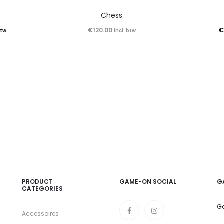
n
Chess
€
120.00
€
btw
incl. btw
PRODUCT
GAME-ON SOCIAL
G
CATEGORIES
Ga
Accessoires