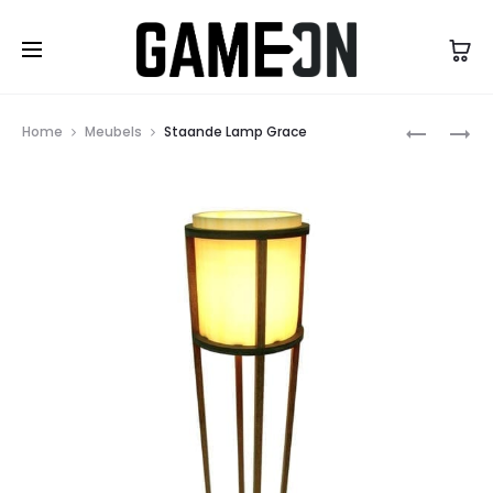
High Five Fashion
Prod
STAANDE
ZITELEME
Home
Meubels
Staande Lamp Grace
LAMP
CLASSIC
navig
BASKET