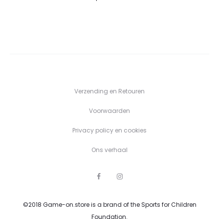
Verzending en Retouren
Voorwaarden
Privacy policy en cookies
Ons verhaal
F
I
a
n
c
s
e
t
©2018 Game-on.store is a brand of the Sports for Children
b
a
o
g
Foundation.
o
r