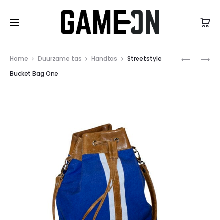
High Five Fashion
Prod
TRAVELE
STREETST
Home
Duurzame tas
Handtas
Streetstyle
BAG
ETUI
navig
Bucket Bag One
NAGANO