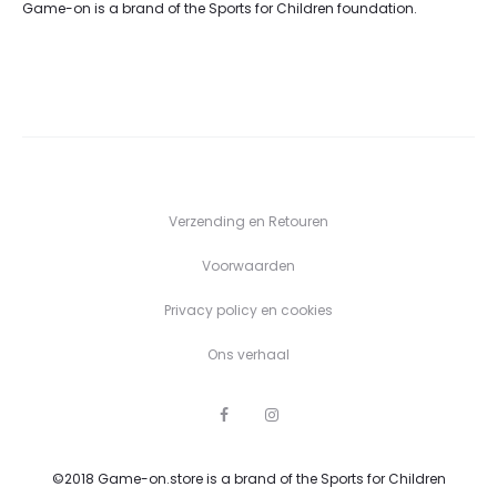
Game-on is a brand of the Sports for Children foundation.
Verzending en Retouren
Voorwaarden
Privacy policy en cookies
Ons verhaal
F
I
a
n
c
s
e
t
©2018 Game-on.store is a brand of the Sports for Children
b
a
o
g