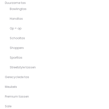
Duurzame tas
Bowlingtas
Handtas
Op = op
Schooltas
Shoppers
Sporttas
Streetstyle tassen
Gerecyclede tas
Meubels
Premium tassen
Sale