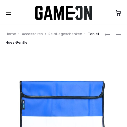
High Five Fashion
Prod
LAPTOP
MAKE
Home
Accessoires
Relatiegeschenken
Tablet
HOES
YOUR
navig
Hoes Gentle
GENTLE
OWN
BAG