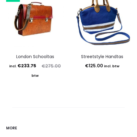
London Schooltas
Streetstyle Handtas
Oorspronkelijke
Huidige
€
233.75
€
125.00
€
275.00
incl.
incl. btw
prijs
prijs
btw
is:
was:
€233.75.
€275.00.
MORE