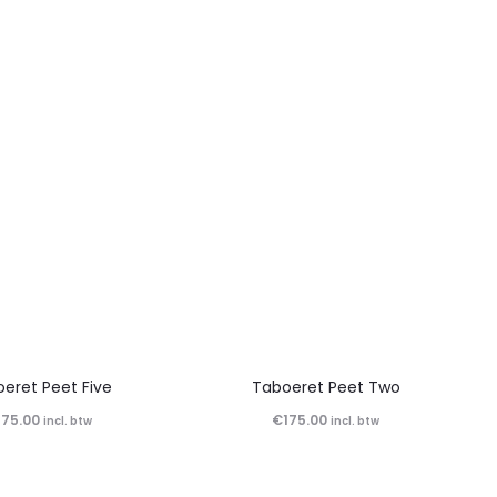
eret Peet Five
Taboeret Peet Two
175.00
€
175.00
incl. btw
incl. btw