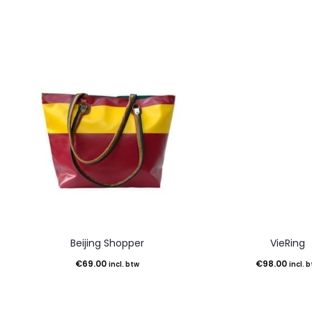
Beijing Shopper
VieRing
€
69.00
€
98.00
incl. btw
incl. 