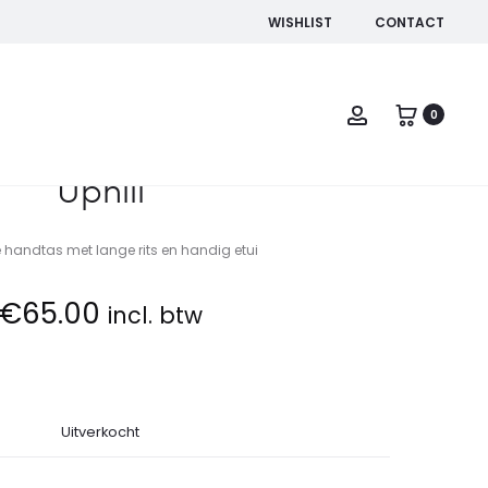
WISHLIST
CONTACT
Pro
TWIG
Account
nav
0
Uphill
ke handtas met lange rits en handig etui
€
65.00
incl. btw
Uitverkocht