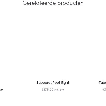
Gerelateerde producten
Taboeret Peet Eight
Tabo
€
175.00
€
btw
incl. btw