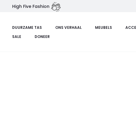
High Five Fashion
Home
Duurzame tas
Op = op
Uphill
DUURZAME TAS
ONS VERHAAL
MEUBELS
ACCE
SALE
DONEER