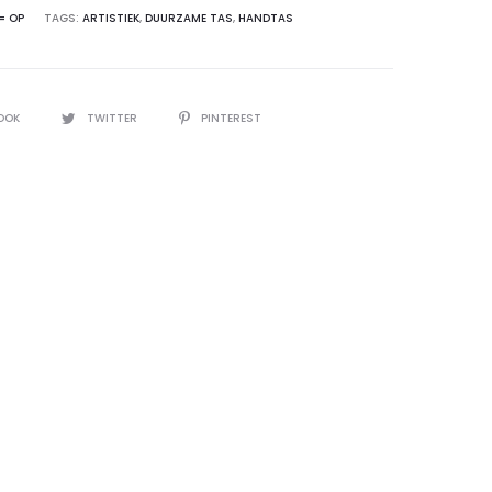
= OP
TAGS:
ARTISTIEK
,
DUURZAME TAS
,
HANDTAS
OOK
TWITTER
PINTEREST