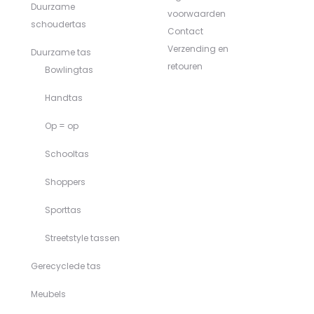
Duurzame
voorwaarden
schoudertas
Contact
Verzending en
Duurzame tas
retouren
Bowlingtas
Handtas
Op = op
Schooltas
Shoppers
Sporttas
Streetstyle tassen
Gerecyclede tas
Meubels